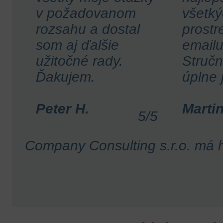
v požadovanom
všetký
rozsahu a dostal
prostr
som aj ďalšie
emailu
užitočné rady.
Stručn
Ďakujem.
úplne 
Peter H.
Martin
5
/
5
Company Consulting s.r.o.
má h