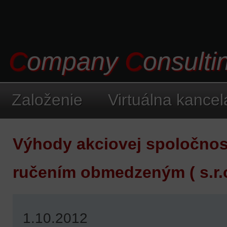
C
ompany
C
onsult
Založenie
Virtuálna kancel
Výhody akciovej spoločnosti
ručením obmedzeným ( s.r.o
1.10.2012