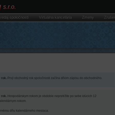
g
s.r.o.
redaj spoločností
Virtuálna kancelária
Zmeny
Zruše
 rok.
Prvý obchodný rok spoločnosti začína dňom zápisu do obchodného
 rok.
Hospodárskym rokom je obdobie nepretržite po sebe idúcich 12
kalendárnym rokom.
prvému dňu kalendárneho mesiaca.