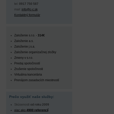
tel:
0917 750 587
mail:
info@c-c.sk
Kontaktný formulár
Založenie s.r.o. -
314€
Založenie a.s.
Založenie j.s.a.
Založenie organizačnej zložky
Zmeny v s.r.o.
Predaj spoločností
Zrušenie spoločnosti
Virtuálna kancelária
Prenájom zasadacích miestností
Prečo využiť naše služby:
Skúsenosti
od roku 2009
viac ako
4900 referencií