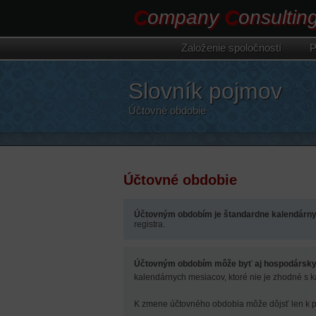
C
ompany
C
onsultin
Založenie
spoločností
P
Slovník pojmov
Účtovné obdobie
Účtovné obdobie
Účtovným obdobím je štandardne kalendárny
registra.
Účtovným obdobím môže byť aj hospodársky
kalendárnych mesiacov, ktoré nie je zhodné s 
K zmene účtovného obdobia môže dôjsť len k 