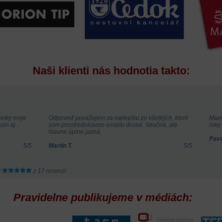
Naši klienti nás hodnotia takto:
šetky moje
Odpoveď považujem za najlepšiu zo všetkých, ktoré
Maxi
som aj
som prostredníctvom emailu dostal. Stručná, ale
roky
hlavne úplne jasná.
Pavo
5
/
5
Martin T.
5
/
5
0
z
17
recenzí
Pravidelne publikujeme v médiách: