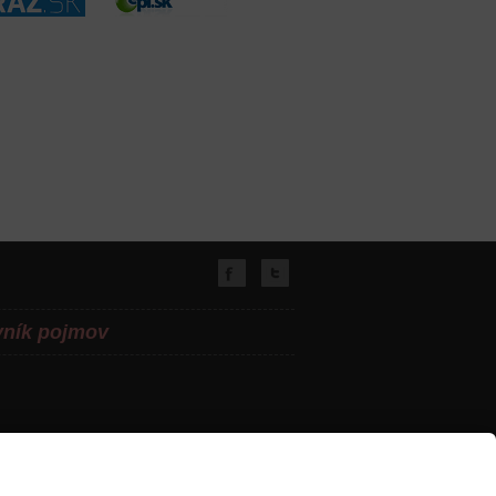
vník pojmov