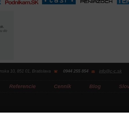
ok.
su do
nska 10,
851 01,
Bratislava
0944 255 854
info@c-c.sk
Referencie
Cenník
Blog
Slo