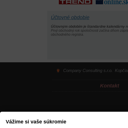
Účtovné obdobie
Účtovným obdobím je štandardne kalendárny r
Prvý obchodný rok spoločnosti začína dňom zápi
obchodného registra.
Company Consulting s.r.o.
Kopčia
Kontakt
Vážime si vaše súkromie