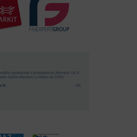
málna spokojnosť s prístupom ku klientovi. Už 4
 som Vašim klientom a všetko na 100%.
l R.
5
/
5