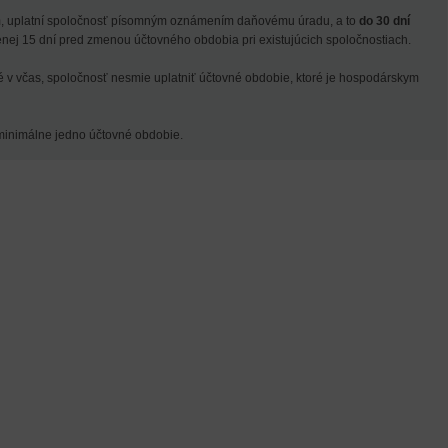
m, uplatní spoločnosť písomným oznámením daňovému úradu, a to
do 30 dní
ej 15 dní pred zmenou účtovného obdobia pri existujúcich spoločnostiach.
v včas, spoločnosť nesmie uplatniť účtovné obdobie, ktoré je hospodárskym
minimálne jedno účtovné obdobie.